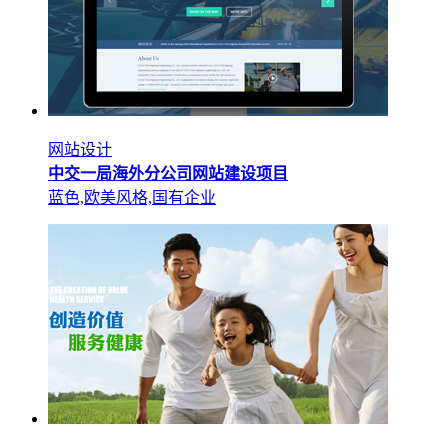
网站设计
中交一局海外分公司网站建设项目
蓝色,欧美风格,国有企业