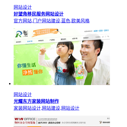
网站设计
好望角移民服务网站设计
官方网站,门户网站建设,蓝色,欧美风格
网站设计
光耀东方家装网站制作
家装网站设计,网站建设,网站设计